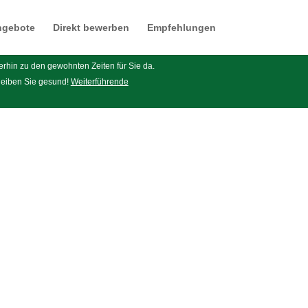
ngebote
Direkt bewerben
Empfehlungen
terhin zu den gewohnten Zeiten für Sie da.
Bleiben Sie gesund!
Weiterführende